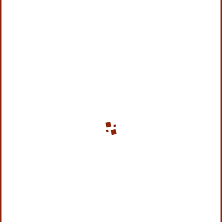
'
'
'
'